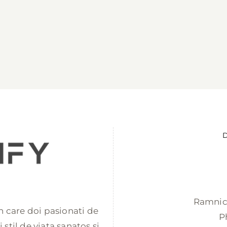
D
Ramnicu
 in care doi pasionati de
P
stil de viata sanatos si