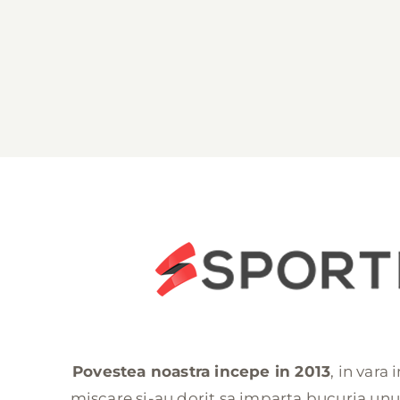
Povestea noastra incepe in 2013
, in vara
miscare si-au dorit sa imparta bucuria unui 