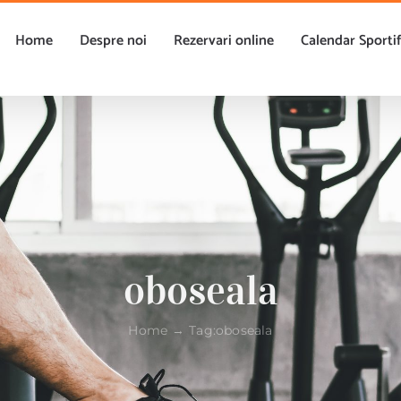
Home
Despre noi
Rezervari online
Calendar Sporti
oboseala
Home
Tag:
oboseala