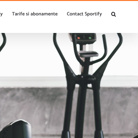
0756.143.158
|
contact@sportify.ro
fy
Tarife si abonamente
Contact Sportify