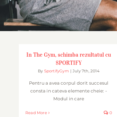
In The Gym, schimba rezultatul cu
SPORTIFY
By
SportifyGym
|
July 7th, 2014
Pentru a avea corpul dorit succesul
consta in cateva elemente cheie: -
Modul in care
Read More
0