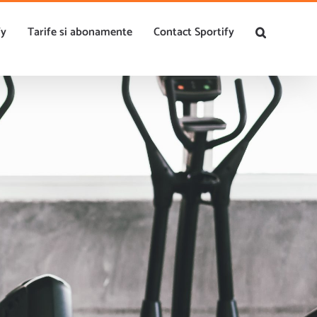
0756.143.158
|
contact@sportify.ro
fy
Tarife si abonamente
Contact Sportify