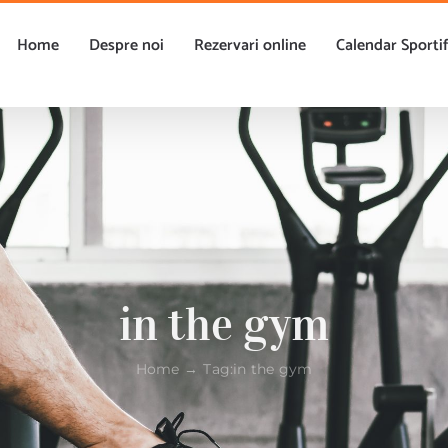
Home
Despre noi
Rezervari online
Calendar Sporti
in the gym
Home
Tag:
in the gym