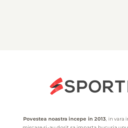
Povestea noastra incepe in 2013
, in vara
miscare si-au dorit sa imparta bucuria unui 