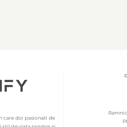
D
Ramnicu
 in care doi pasionati de
P
stil de viata sanatos si