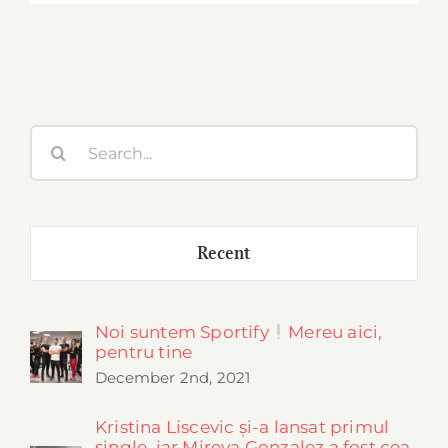
Search
for:
Recent
Noi suntem Sportify
Mereu aici,
pentru tine
December 2nd, 2021
Kristina Liscevic și-a lansat primul
single, iar Mireya Gonzalez a fost cea