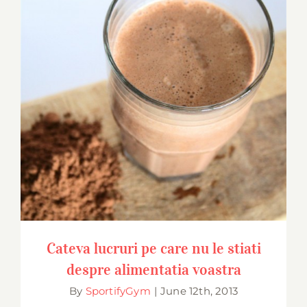
Cateva lucruri pe care nu le stiati despre
alimentatia voastra
Cateva lucruri pe care nu le stiati
despre alimentatia voastra
By
SportifyGym
|
June 12th, 2013