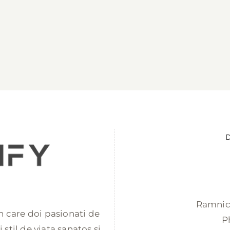
D
Ramnicu
 in care doi pasionati de
P
stil de viata sanatos si