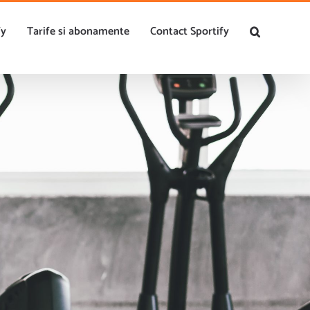
0756.143.158
|
contact@sportify.ro
fy
Tarife si abonamente
Contact Sportify