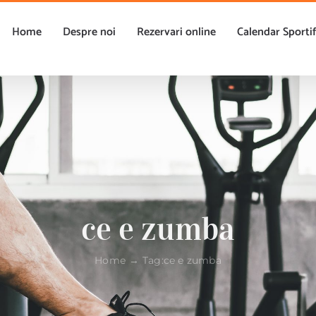
Home
Despre noi
Rezervari online
Calendar Sporti
ce e zumba
Home
Tag:
ce e zumba