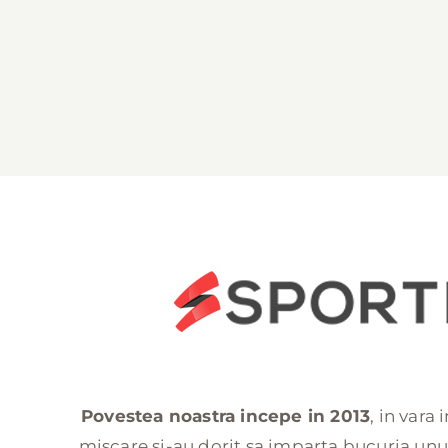
Povestea noastra incepe in 2013
, in vara
miscare si-au dorit sa imparta bucuria unui 