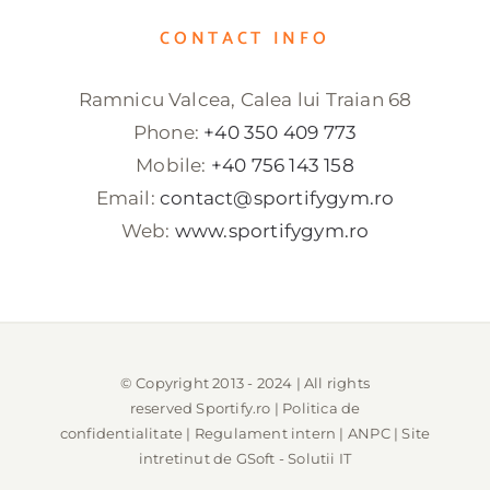
CONTACT INFO
Ramnicu Valcea, Calea lui Traian 68
Phone:
+40 350 409 773
Mobile:
+40 756 143 158
Email:
contact@sportifygym.ro
Web:
www.sportifygym.ro
© Copyright 2013 - 2024 | All rights
reserved
Sportify.ro
|
Politica de
confidentialitate
|
Regulament intern
|
ANPC
| Site
intretinut de
GSoft - Solutii IT