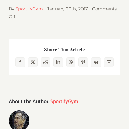
By
SportifyGym
|
January 20th, 2017
|
Comments
on
Off
Dietele
nu
dau
rezultate
Share This Article
daca
faci
Facebook
X
Reddit
LinkedIn
WhatsApp
Pinterest
Vk
Email
aceste
greseli
!
About the Author:
SportifyGym