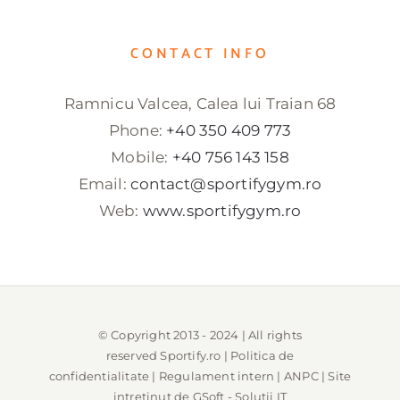
CONTACT INFO
Ramnicu Valcea, Calea lui Traian 68
Phone:
+40 350 409 773
Mobile:
+40 756 143 158
Email:
contact@sportifygym.ro
Web:
www.sportifygym.ro
© Copyright 2013 - 2024 | All rights
reserved
Sportify.ro
|
Politica de
confidentialitate
|
Regulament intern
|
ANPC
| Site
intretinut de
GSoft - Solutii IT