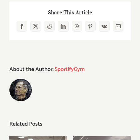
Share This Article
Facebook
X
Reddit
LinkedIn
WhatsApp
Pinterest
Vk
Email
About the Author:
SportifyGym
Related Posts
Kristina Liscevic