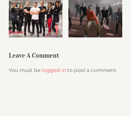
și-a lansat primul
single, iar Mireya
Noi suntem
Gonzalez a fost
Sportify
Mereu
cea care a creat
aici, pentru tine
videoclipul. O
parte din filmari
au avut loc la
Sportify.
Leave A Comment
You must be
logged in
to post a comment.