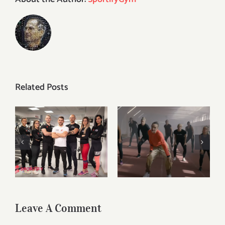
Related Posts
Kristina Liscevic
și-a lansat primul
single, iar Mireya
Noi suntem
Gonzalez a fost
Sportify
Mereu
cea care a creat
aici, pentru tine
videoclipul. O
parte din filmari
au avut loc la
Sportify.
Leave A Comment