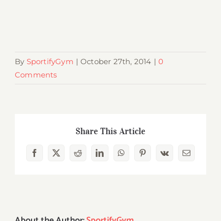
By
SportifyGym
|
October 27th, 2014
|
0
Comments
Share This Article
Facebook
X
Reddit
LinkedIn
WhatsApp
Pinterest
Vk
Email
About the Author:
SportifyGym