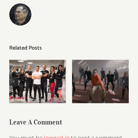
Related Posts
Kristina Liscevic
și-a lansat primul
single, iar Mireya
Noi suntem
Gonzalez a fost
Sportify
Mereu
cea care a creat
aici, pentru tine
videoclipul. O
parte din filmari
au avut loc la
Sportify.
Leave A Comment
You must be
logged in
to post a comment.