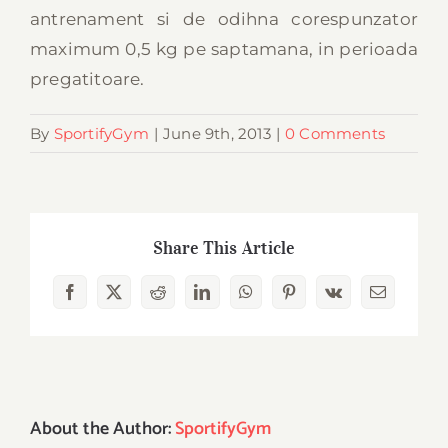
antrenament si de odihna corespunzator
maximum 0,5 kg pe saptamana, in perioada
pregatitoare.
By
SportifyGym
|
June 9th, 2013
|
0 Comments
Share This Article
Facebook
X
Reddit
LinkedIn
WhatsApp
Pinterest
Vk
Email
About the Author:
SportifyGym