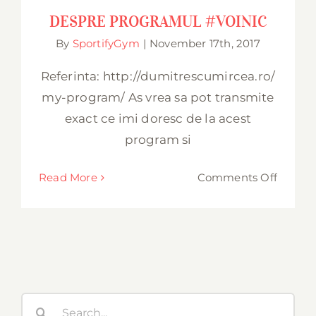
DESPRE PROGRAMUL #VOINIC
DESPRE PROGRAMUL #VOINIC
By
SportifyGym
|
November 17th, 2017
Referinta: http://dumitrescumircea.ro/
my-program/ As vrea sa pot transmite
exact ce imi doresc de la acest
program si
on
Read More
Comments Off
DESPR
PROG
#VOIN
Search