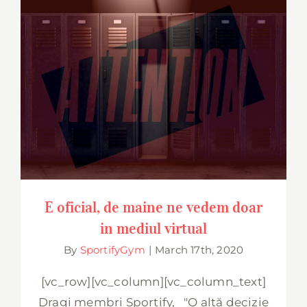
E oficial, de maine ne vedem doar in
mediul virtual
E oficial, de maine ne vedem doar
in mediul virtual
By
SportifyGym
|
March 17th, 2020
[vc_row][vc_column][vc_column_text]
Dragi membri Sportify, "O altă decizie