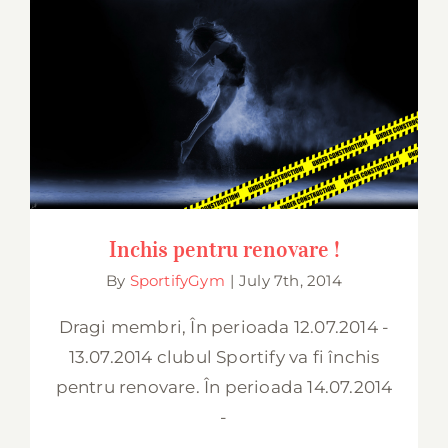
Inchis pentru renovare !
Inchis pentru renovare !
By
SportifyGym
|
July 7th, 2014
Dragi membri, În perioada 12.07.2014 -
13.07.2014 clubul Sportify va fi închis
pentru renovare. În perioada 14.07.2014
-