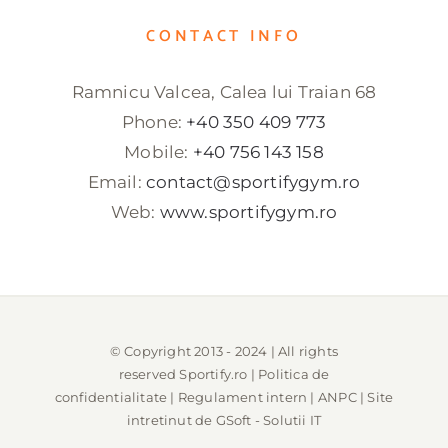
CONTACT INFO
Ramnicu Valcea, Calea lui Traian 68
Phone:
+40 350 409 773
Mobile:
+40 756 143 158
Email:
contact@sportifygym.ro
Web:
www.sportifygym.ro
© Copyright 2013 - 2024 | All rights
reserved
Sportify.ro
|
Politica de
confidentialitate
|
Regulament intern
|
ANPC
| Site
intretinut de
GSoft - Solutii IT