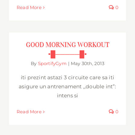
Read More
0
GOOD MORNING WORKOUT
▪█─────█▪
GOOD MORNING WORKOUT
▪█─────█▪
By
SportifyGym
|
May 30th, 2013
iti prezint astazi 3 circuite care sa iti
asigure un antrenament ,,double int”:
intens si
Read More
0