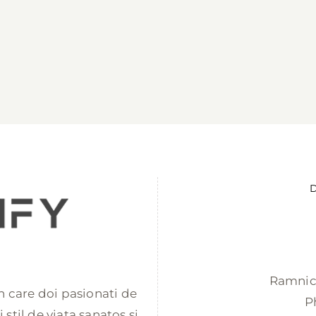
D
Ramnicu
 in care doi pasionati de
P
stil de viata sanatos si