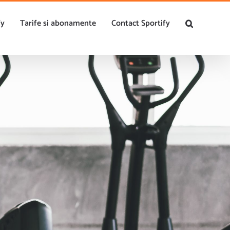
0756.143.158
|
contact@sportify.ro
fy
Tarife si abonamente
Contact Sportify