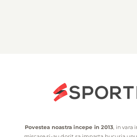
Povestea noastra incepe in 2013
, in vara
miscare si-au dorit sa imparta bucuria unui 