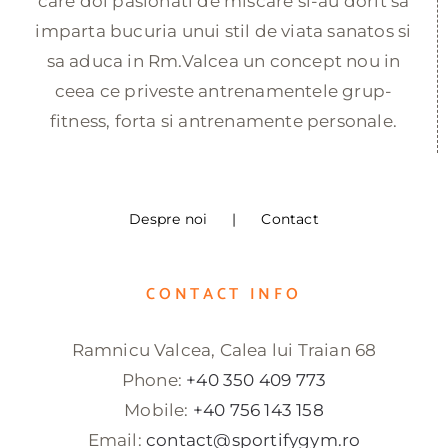
care doi pasionati de miscare si-au dorit sa
imparta bucuria unui stil de viata sanatos si
sa aduca in Rm.Valcea un concept nou in
ceea ce priveste antrenamentele grup-
fitness, forta si antrenamente personale.
Despre noi
Contact
CONTACT INFO
Ramnicu Valcea, Calea lui Traian 68
Phone:
+40 350 409 773
Mobile:
+40 756 143 158
Email:
contact@sportifygym.ro