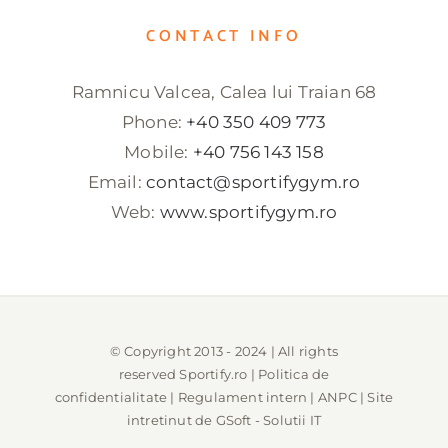
CONTACT INFO
Ramnicu Valcea, Calea lui Traian 68
Phone:
+40 350 409 773
Mobile:
+40 756 143 158
Email:
contact@sportifygym.ro
Web:
www.sportifygym.ro
© Copyright 2013 - 2024 | All rights
reserved
Sportify.ro
|
Politica de
confidentialitate
|
Regulament intern
|
ANPC
| Site
intretinut de
GSoft - Solutii IT