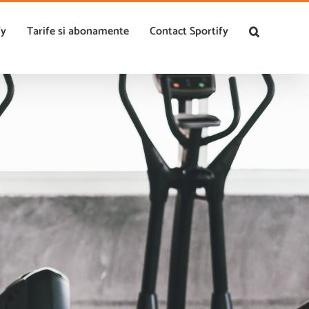
0756.143.158
|
contact@sportify.ro
fy
Tarife si abonamente
Contact Sportify