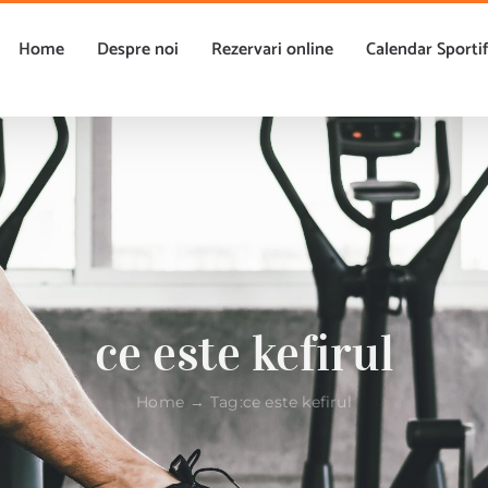
Home
Despre noi
Rezervari online
Calendar Sporti
ce este kefirul
Home
Tag:
ce este kefirul