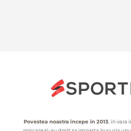
Povestea noastra incepe in 2013
, in vara
miscare si-au dorit sa imparta bucuria unui 