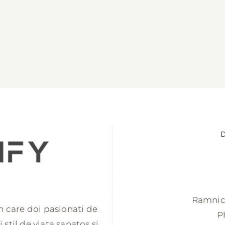
D
Ramnicu
 in care doi pasionati de
P
stil de viata sanatos si