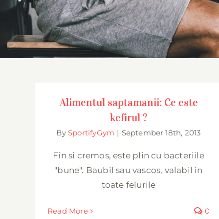
Alimentul saptamanii: Ce este kefirul ?
Alimentul saptamanii: Ce este
kefirul ?
By
SportifyGym
|
September 18th, 2013
Fin si cremos, este plin cu bacteriile
"bune". Baubil sau vascos, valabil in
toate felurile
Read More
0