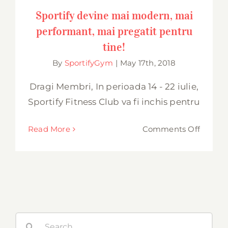
performant, mai pregatit pentru tine!
Sportify devine mai modern, mai
performant, mai pregatit pentru
tine!
By
SportifyGym
|
May 17th, 2018
Dragi Membri, In perioada 14 - 22 iulie,
Sportify Fitness Club va fi inchis pentru
on
Read More
Comments Off
Sportif
devine
mai
modern
mai
perfor
Search
mai