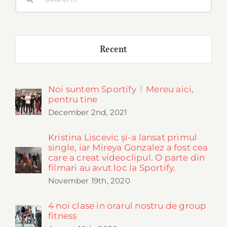
for:
pregati
pentru
tine!
Recent
Noi suntem Sportify
Mereu aici,
pentru tine
December 2nd, 2021
Kristina Liscevic și-a lansat primul
single, iar Mireya Gonzalez a fost cea
care a creat videoclipul. O parte din
filmari au avut loc la Sportify.
November 19th, 2020
4 noi clase in orarul nostru de group
fitness