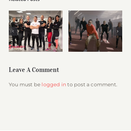
Kristina Liscevic
și-a lansat primul
single, iar Mireya
Noi suntem
Gonzalez a fost
Sportify
Mereu
cea care a creat
aici, pentru tine
videoclipul. O
parte din filmari
au avut loc la
Sportify.
Leave A Comment
You must be
logged in
to post a comment.