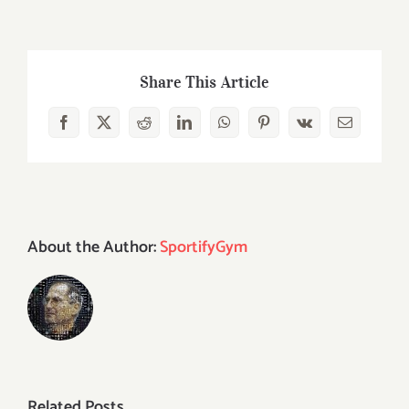
Share This Article
Facebook
X
Reddit
LinkedIn
WhatsApp
Pinterest
Vk
Email
About the Author:
SportifyGym
Related Posts