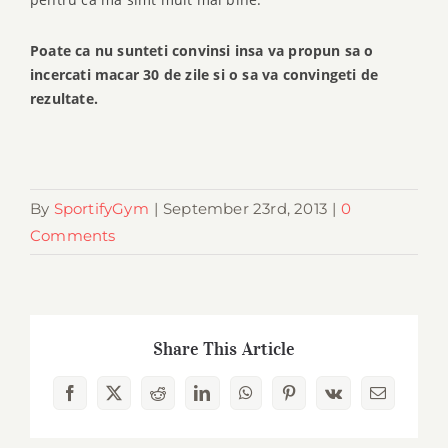
Poate ca nu sunteti convinsi insa va propun sa o
incercati macar 30 de zile si o sa va convingeti de
rezultate.
By
SportifyGym
|
September 23rd, 2013
|
0
Comments
Share This Article
Facebook
X
Reddit
LinkedIn
WhatsApp
Pinterest
Vk
Email