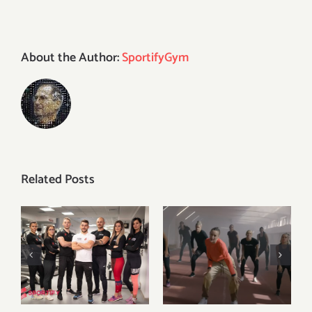
About the Author:
SportifyGym
Related Posts
Kristina Liscevic
și-a lansat primul
single, iar Mireya
Noi suntem
Gonzalez a fost
Sportify
Mereu
cea care a creat
aici, pentru tine
videoclipul. O
parte din filmari