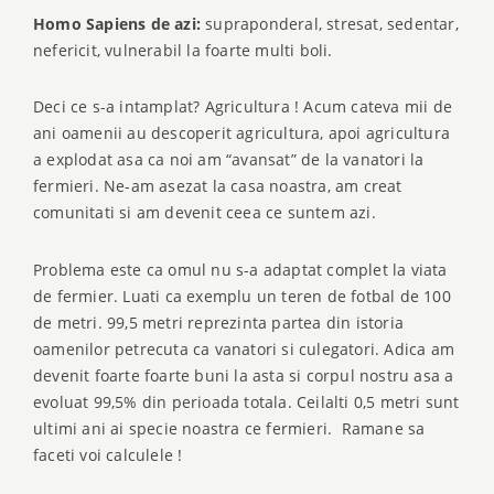
Homo Sapiens de azi:
supraponderal, stresat, sedentar,
nefericit, vulnerabil la foarte multi boli.
Deci ce s-a intamplat? Agricultura ! Acum cateva mii de
ani oamenii au descoperit agricultura, apoi agricultura
a explodat asa ca noi am “avansat” de la vanatori la
fermieri. Ne-am asezat la casa noastra, am creat
comunitati si am devenit ceea ce suntem azi.
Problema este ca omul nu s-a adaptat complet la viata
de fermier. Luati ca exemplu un teren de fotbal de 100
de metri. 99,5
metri reprezinta partea din istoria
oamenilor petrecuta ca vanatori si culegatori. Adica am
devenit foarte foarte buni la asta si corpul nostru asa a
evoluat 99,5% din perioada totala. Ceilalti 0,5 metri sunt
ultimi ani ai specie noastra ce fermieri. Ramane sa
faceti voi calculele !