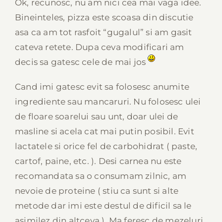
Ok, recunosc, nu am nici cea mai vaga idee.
Bineinteles, pizza este scoasa din discutie
asa ca am tot rasfoit “gugalul” si am gasit
cateva retete. Dupa ceva modificari am
decis sa gatesc cele de mai jos
Cand imi gatesc evit sa folosesc anumite
ingrediente sau mancaruri. Nu folosesc ulei
de floare soarelui sau unt, doar ulei de
masline si acela cat mai putin posibil. Evit
lactatele si orice fel de carbohidrat ( paste,
cartof, paine, etc. ). Desi carnea nu este
recomandata sa o consumam zilnic, am
nevoie de proteine ( stiu ca sunt si alte
metode dar imi este destul de dificil sa le
asimilez din altceva ). Ma feresc de mezeluri