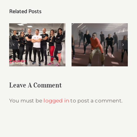
Related Posts
Kristina Liscevic
și-a lansat primul
single, iar Mireya
Noi suntem
Gonzalez a fost
Sportify
Mereu
cea care a creat
aici, pentru tine
videoclipul. O
parte din filmari
au avut loc la
Sportify.
Leave A Comment
You must be
logged in
to post a comment.