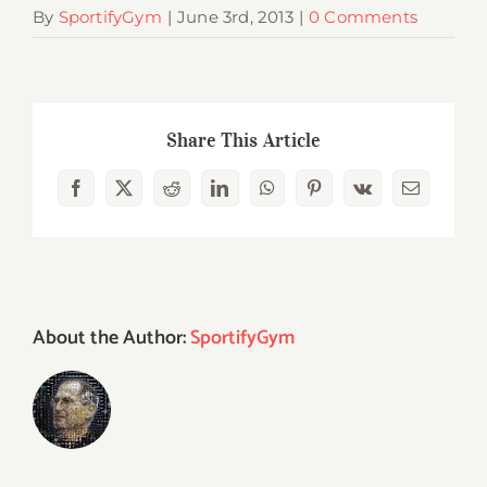
By
SportifyGym
|
June 3rd, 2013
|
0 Comments
Share This Article
Facebook
X
Reddit
LinkedIn
WhatsApp
Pinterest
Vk
Email
About the Author:
SportifyGym