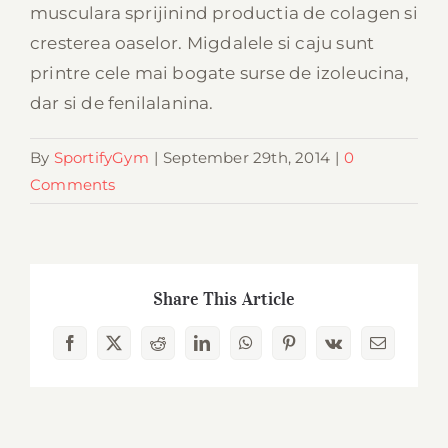
musculara sprijinind productia de colagen si
cresterea oaselor. Migdalele si caju sunt
printre cele mai bogate surse de izoleucina,
dar si de fenilalanina.
By
SportifyGym
|
September 29th, 2014
|
0
Comments
Share This Article
Facebook
X
Reddit
LinkedIn
WhatsApp
Pinterest
Vk
Email