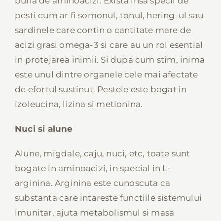
buna de aminoacizi. Exista insa specii de
pesti cum ar fi somonul, tonul, hering-ul sau
sardinele care contin o cantitate mare de
acizi grasi omega-3 si care au un rol esential
in protejarea inimii. Si dupa cum stim, inima
este unul dintre organele cele mai afectate
de efortul sustinut. Pestele este bogat in
izoleucina, lizina si metionina.
Nuci si alune
Alune, migdale, caju, nuci, etc, toate sunt
bogate in aminoacizi, in special in L-
arginina. Arginina este cunoscuta ca
substanta care intareste functiile sistemului
imunitar, ajuta metabolismul si masa