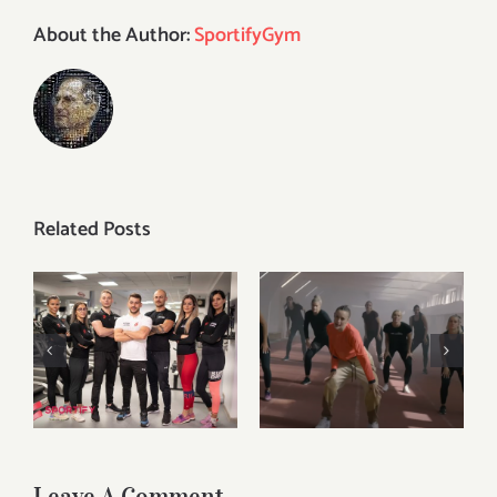
About the Author:
SportifyGym
Related Posts
Kristina Liscevic
și-a lansat primul
single, iar Mireya
Noi suntem
Gonzalez a fost
Sportify
Mereu
cea care a creat
aici, pentru tine
videoclipul. O
parte din filmari
au avut loc la
Sportify.
Leave A Comment